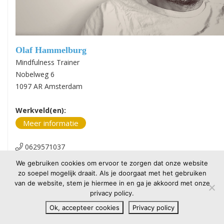
Olaf Hammelburg
Mindfulness Trainer
Nobelweg 6
1097 AR Amsterdam
Werkveld(en):
Meer informatie
0629571037
Website
We gebruiken cookies om ervoor te zorgen dat onze website
categorie:
1
zo soepel mogelijk draait. Als je doorgaat met het gebruiken
van de website, stem je hiermee in en ga je akkoord met onze
privacy policy.
Ok, accepteer cookies
Privacy policy